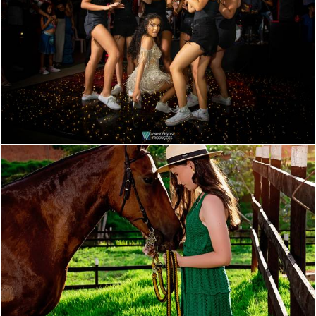
795
17
201
0