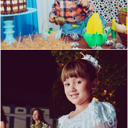
1248
0
1179
0