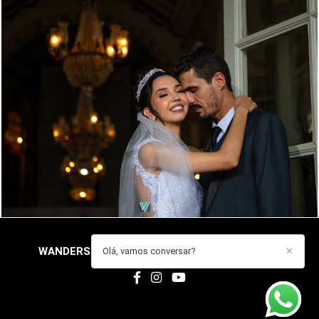
888
38
WANDERSON DE OLIVEIRA ARAUJO
/
CONTATO
Olá, vamos conversar?
✕