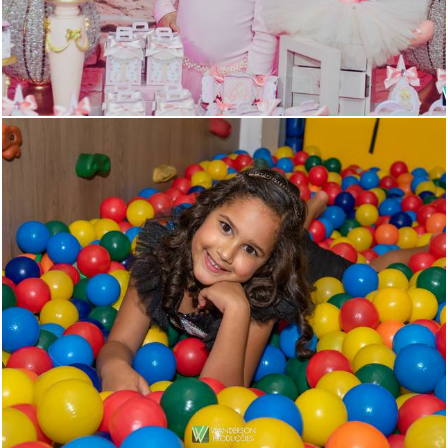
1203
38
902
0