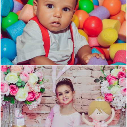
1236
46