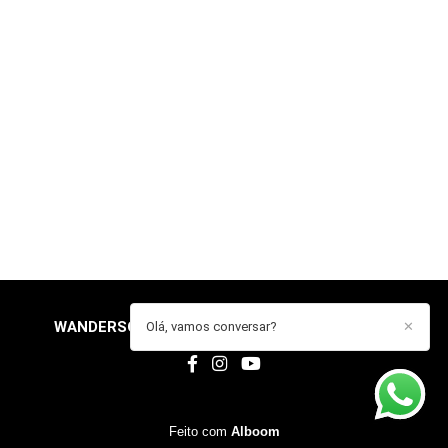
WANDERSON DE OLIVEIRA ARAUJO
/
CONTATO
Olá, vamos conversar?
✕
Feito com
Alboom